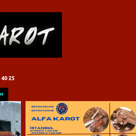
Ana içeriğe atla
 40 25
İM
+
7
ALFA KAROT
BETON DELME
BETON KESME
+
6