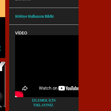
Kötüye Kullanım Bildir
VİDEO
İZLEMEK İÇİN
TIKLAYINIZ.