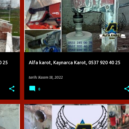
0537 920 40 25
ALFA KAROT
KAYNARCA KAROT
0 25
Alfa karot, Kaynarca Karot, 0537 920 40 25
tarih:
Kasım 18, 2022
0
0537 920 40 25
ALFA KAROT
AYAZAĞA KAROT