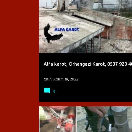
0537 920 40 25
ALFA KAROT
ORHANGAZI KAROT
Alfa karot, Orhangazi Karot, 0537 920 4
tarih:
Kasım 18, 2022
0
0537 920 40 25
ALFA KAROT
BAĞLARBAŞI KAROT