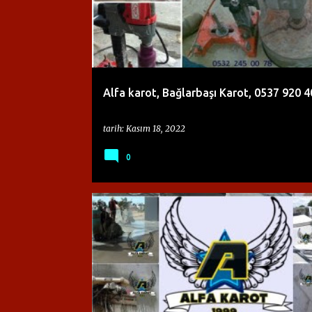
Alfa karot, Bağlarbaşı Karot, 0537 920 4
tarih:
Kasım 18, 2022
0
0537 920 40 25
ALFA KAROT
BAHÇEKÖY KAROT