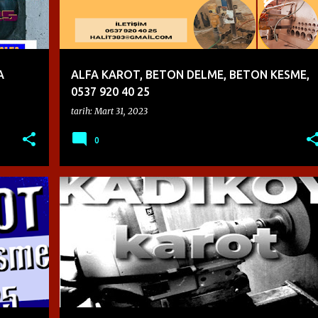
A
ALFA KAROT, BETON DELME, BETON KESME,
0537 920 40 25
tarih:
Mart 31, 2023
0
+
5
BETON KESME
+
3