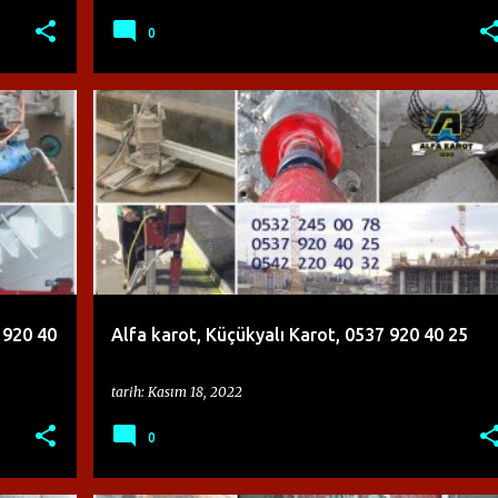
0
AROT
0537 920 40 25
ALFA KAROT
KÜÇÜKYALI KAROT
 920 40
Alfa karot, Küçükyalı Karot, 0537 920 40 25
tarih:
Kasım 18, 2022
0