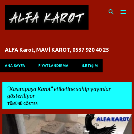
Ana içeriğe atla
ALFA Karot, MAVİ KAROT, 0537 920 40 25
ANA SAYFA
FİYATLANDIRMA
İLETİŞİM
Kasımpaşa Karot
etiketine sahip yayınlar
gösteriliyor
TÜMÜNÜ GÖSTER
K
a