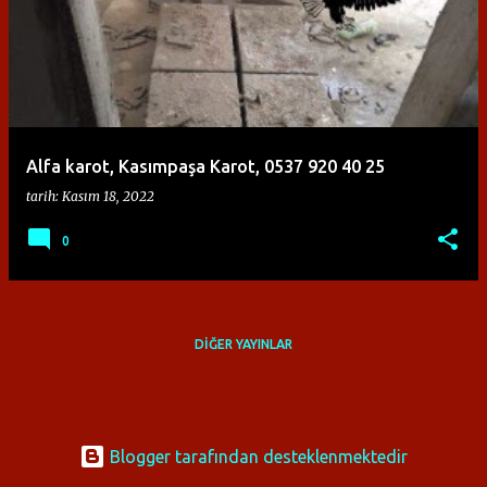
y
ı
t
l
a
Alfa karot, Kasımpaşa Karot, 0537 920 40 25
r
tarih:
Kasım 18, 2022
0
DIĞER YAYINLAR
Blogger tarafından desteklenmektedir