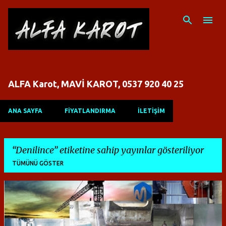
Ana içeriğe atla
ALFA Karot, MAVİ KAROT, 0537 920 40 25
ANA SAYFA
FİYATLANDIRMA
İLETİŞİM
Denilince
etiketine sahip yayınlar gösteriliyor
TÜMÜNÜ GÖSTER
K
a
y