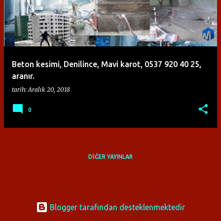
ı
t
l
a
Beton kesimi, Denilince, Mavi karot, 0537 920 40 25,
r
aranır.
tarih:
Aralık 20, 2018
0
DIĞER YAYINLAR
Blogger tarafından desteklenmektedir