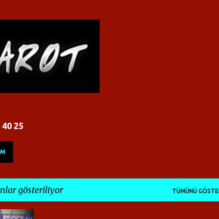
Ana içeriğe atla
 40 25
İM
nlar gösteriliyor
TÜMÜNÜ GÖSTE