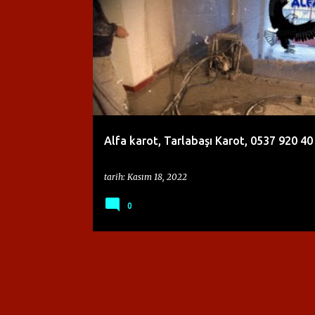
K
0537 920 40 25
ALFA KAROT
TARLABAŞI KAROT
a
y
ı
t
l
a
Alfa karot, Tarlabaşı Karot, 0537 920 40
r
tarih:
Kasım 18, 2022
0