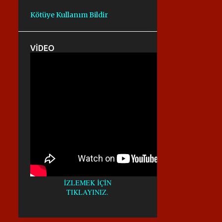
AFALT KESME MAKINESI
AĞVA KAROT
Kötüye Kullanım Bildir
ALFA KAROT
ALFA KAROT
ANADOLUHISARI KAROT
ARANIR.
VİDEO
ASFALT KESIMI
ASFALT KESM
ASFALT KESME
ASFALTKESME
AVRUPA YAKASI KAROTÇU
AYAZAĞA KAROT
AYDINEVLER KAROT
AYRILIKÇEŞME KAROT
BAĞLARBAŞI KAROT
BAHARIYE KAROT
İZLEMEK İÇİN
BAHÇEKÖY KAROT
TIKLAYINIZ.
BALMUMCU KAROT