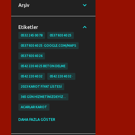
Arşiv
Etiketler
0532 245 00 78
0537 920 40 25
0537 920 40 25 ·GOOGLE.COM/MAPS
0537 920 40 26
0542 220 40 25 BETON DELME
0542 220 40 32
0542 220 40 32 ·
2023 KAROT FIYAT LISTESI
365 GÜN HIZMETINIZDEYIZ…
ACARLAR KAROT
ACIBADEM KAROT
ACİL KAROT
DAHA FAZLA GÖSTER
ACİL KAROTCU