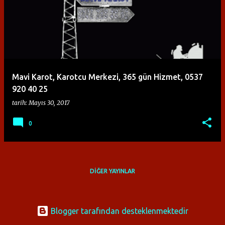
y
ı
t
l
a
Mavi Karot, Karotcu Merkezi, 365 gün Hizmet, 0537
r
920 40 25
tarih:
Mayıs 30, 2017
0
DIĞER YAYINLAR
Blogger tarafından desteklenmektedir