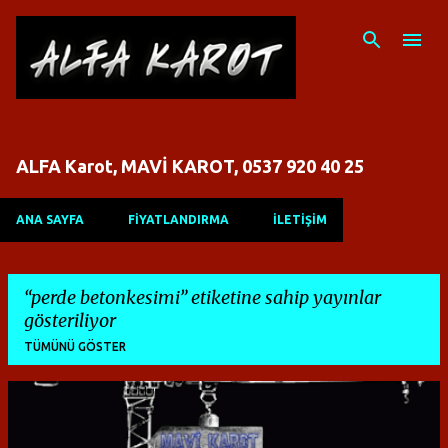
Ana içeriğe atla
ALFA Karot, MAVİ KAROT, 0537 920 40 25
ANA SAYFA
FİYATLANDIRMA
İLETİŞİM
perde betonkesimi
etiketine sahip yayınlar
gösteriliyor
TÜMÜNÜ GÖSTER
K
a