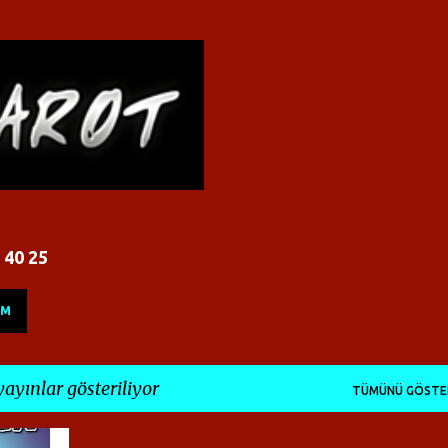
Ana içeriğe atla
 40 25
İM
yayınlar gösteriliyor
TÜMÜNÜ GÖSTE