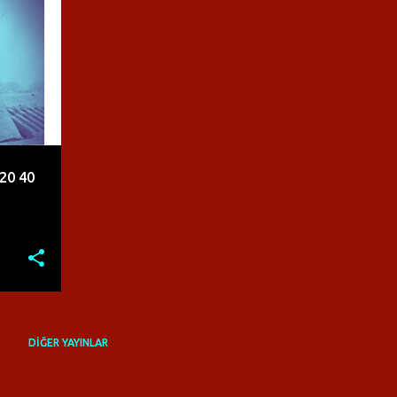
+
3
20 40
DIĞER YAYINLAR