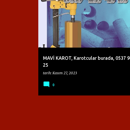
K
ALFA KAROT
BETON DELME
a
y
ı
t
l
a
MAVİ KAROT, Karotcular burada, 0537 9
r
25
tarih:
Kasım 27, 2023
0