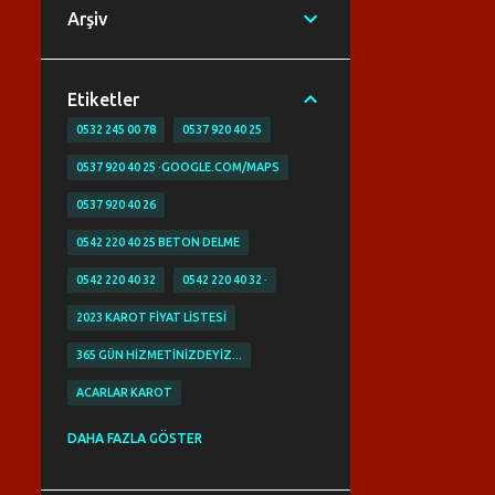
Arşiv
Etiketler
0532 245 00 78
0537 920 40 25
0537 920 40 25 ·GOOGLE.COM/MAPS
0537 920 40 26
0542 220 40 25 BETON DELME
0542 220 40 32
0542 220 40 32 ·
2023 KAROT FIYAT LISTESI
365 GÜN HIZMETINIZDEYIZ…
ACARLAR KAROT
ACIBADEM KAROT
ACİL KAROT
DAHA FAZLA GÖSTER
ACİL KAROTCU