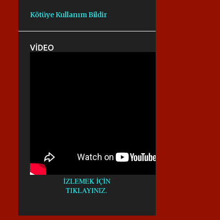
AFALT KESME MAKINESI
AĞVA KAROT
Kötüye Kullanım Bildir
ALFA KAROT
ALFA KAROT
ANADOLUHISARI KAROT
ARANIR.
VİDEO
ASFALT KESIMI
ASFALT KESM
ASFALT KESME
ASFALTKESME
AVRUPA YAKASI KAROTÇU
AYAZAĞA KAROT
AYDINEVLER KAROT
AYRILIKÇEŞME KAROT
BAĞLARBAŞI KAROT
BAHARIYE KAROT
İZLEMEK İÇİN
BAHÇEKÖY KAROT
TIKLAYINIZ.
BALMUMCU KAROT