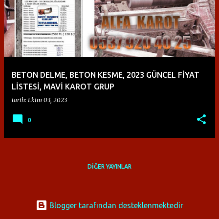
y
ı
t
l
a
BETON DELME, BETON KESME, 2023 GÜNCEL FİYAT
r
LİSTESİ, MAVİ KAROT GRUP
tarih:
Ekim 03, 2023
0
DIĞER YAYINLAR
Blogger tarafından desteklenmektedir