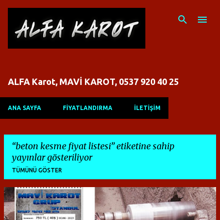
Ana içeriğe atla
ALFA Karot, MAVİ KAROT, 0537 920 40 25
ANA SAYFA
FİYATLANDIRMA
İLETİŞİM
beton kesme fiyat listesi
etiketine sahip
yayınlar gösteriliyor
TÜMÜNÜ GÖSTER
K
a