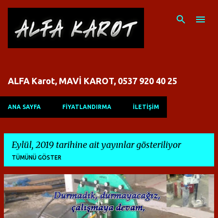
Ana içeriğe atla
ALFA Karot, MAVİ KAROT, 0537 920 40 25
ANA SAYFA
FİYATLANDIRMA
İLETİŞİM
Eylül, 2019 tarihine ait yayınlar gösteriliyor
TÜMÜNÜ GÖSTER
K
a
y