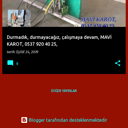
ı
t
l
a
Durmadık, durmayacağız, çalışmaya devam, MAVİ
r
KAROT, 0537 920 40 25,
tarih:
Eylül 24, 2019
0
DIĞER YAYINLAR
Blogger tarafından desteklenmektedir