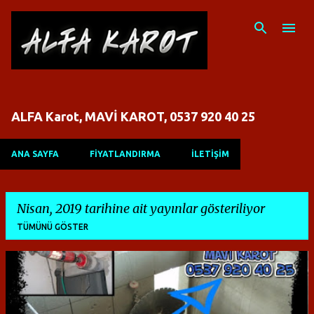
Ana içeriğe atla
ALFA Karot, MAVİ KAROT, 0537 920 40 25
ANA SAYFA
FİYATLANDIRMA
İLETİŞİM
Nisan, 2019 tarihine ait yayınlar gösteriliyor
TÜMÜNÜ GÖSTER
K
a
y