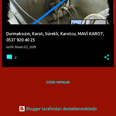
ı
t
l
a
Durmaksızın, Karot, Sürekli, Karotcu, MAVİ KAROT,
r
0537 920 40 25
tarih:
Nisan 02, 2019
0
DIĞER YAYINLAR
Blogger tarafından desteklenmektedir