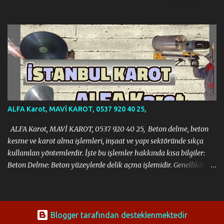
gerektirdiği tüm zorlu işlemleri modern ekipmanlar ve tecrübeli
kadromuzla sorunsuz bir şekilde gerçekleştiriyoruz. İnşaat, tadilat
veya yıkım projelerinizde ihtiyacınız olan her türlü beton kesme
ve delme işi için yanınızdayız. Profesyonel Beton Delme, Beton
Kesme ve Karot Hizmetleri, MAVİ KAROT, 0537 920 40 25 Neden
Bizi Tercih Etmelisiniz? · Uzman Ekip: Alanında eğitimli ve
deneyimli profesyonel kadromuzla projelerinizi en iyi şekilde
yönetiyoruz. · Modern Teknoloji: En yeni ve en verimli beton
delme, kesme ve karot makinelerini kullanarak iş güvenliğini ve
ALFA Karot, MAVİ KAROT, 0537 920 40 25,
hassasiyeti ön planda tutuyoruz. · ...
ALFA Karot, MAVİ KAROT, 0537 920 40 25, Beton delme, beton
kesme ve karot alma işlemleri, inşaat ve yapı sektöründe sıkça
kullanılan yöntemlerdir. İşte bu işlemler hakkında kısa bilgiler:
Beton Delme: Beton yüzeylerde delik açma işlemidir. Genellikle
klima, doğalgaz borusu gibi tesisatların geçişi için kullanılır. Bu
işlem, özel matkaplar ve karot makineleri ile yapılır. Beton Kesme:
Beton yüzeylerin belirli bir ölçüde kesilmesi işlemidir. Kapı,
pencere açmak veya yapısal değişiklikler yapmak için kullanılır.
Blogger tarafından desteklenmektedir