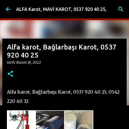
Ana içeriğe atla
ALFA Karot, MAVİ KAROT, 0537 920 40 25,
Alfa karot, Bağlarbaşı Karot, 0537
920 40 25
tarih:
Kasım 18, 2022
Alfa karot, Bağlarbaşı Karot, 0537 920 40 25, 0542
220 40 32