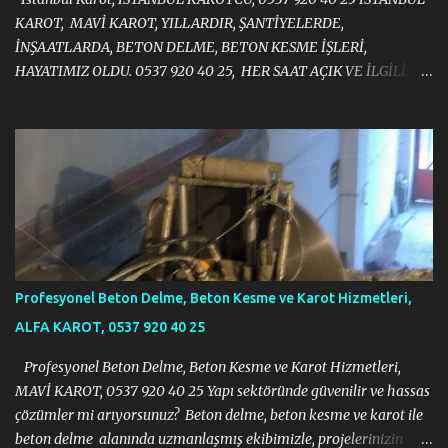
KAROT, MAVİ KAROT, YILLARDIR, ŞANTİYELERDE,
İNŞAATLARDA, BETON DELME, BETON KESME İŞLERİ,
HAYATIMIZ OLDU. 0537 920 40 25, HER SAAT AÇIK VE İLGİLİ.
https://halit383.wixsite.com/istanbulkarot
Profesyonel Beton Delme, Beton Kesme ve Karot Hizmetleri,
ALFA KAROT, 0537 920 40 25
Profesyonel Beton Delme, Beton Kesme ve Karot Hizmetleri,
MAVİ KAROT, 0537 920 40 25 Yapı sektöründe güvenilir ve hassas
çözümler mi arıyorsunuz? Beton delme, beton kesme ve karot ile
beton delme alanında uzmanlaşmış ekibimizle, projelerinizin