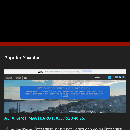
Y
o
r
u
m
l
Popüler Yayınlar
a
r
ALFA Karot, MAVİ KAROT, 0537 920 40 25,
İstanbul Karot, İSTANBUL KAROTCU, 0537 920 40 25 İSTANBUL