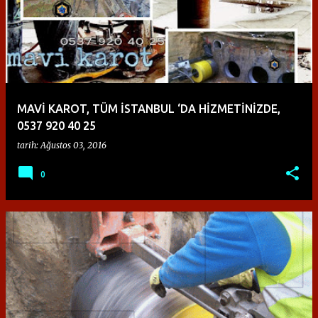
y
ı
t
l
a
MAVİ KAROT, TÜM İSTANBUL ‘DA HİZMETİNİZDE,
r
0537 920 40 25
tarih:
Ağustos 03, 2016
0