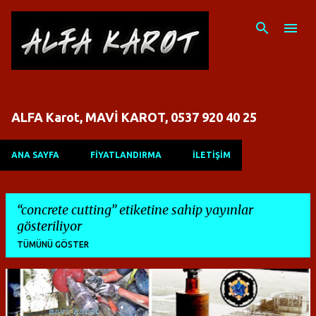
Ana içeriğe atla
ALFA Karot, MAVİ KAROT, 0537 920 40 25
ANA SAYFA
FİYATLANDIRMA
İLETİŞİM
concrete cutting
etiketine sahip yayınlar
gösteriliyor
TÜMÜNÜ GÖSTER
K
a