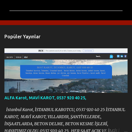
o
r
u
m
l
Popüler Yayınlar
a
r
ALFA Karot, MAVİ KAROT, 0537 920 40 25,
İstanbul Karot, İSTANBUL KAROTCU, 0537 920 40 25 İSTANBUL
KAROT, MAVİ KAROT, YILLARDIR, ŞANTİYELERDE,
İNŞAATLARDA, BETON DELME, BETON KESME İŞLERİ,
HAYATIMIZ OLDU. 0537 920 40 25, HER SAAT AÇIK VE İLGİLİ.