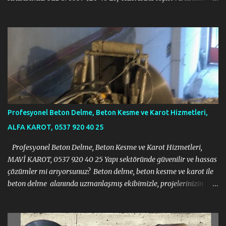
https://halit383.wixsite.com/istanbulkarot
Profesyonel Beton Delme, Beton Kesme ve Karot Hizmetleri,
ALFA KAROT, 0537 920 40 25
Profesyonel Beton Delme, Beton Kesme ve Karot Hizmetleri,
MAVİ KAROT, 0537 920 40 25 Yapı sektöründe güvenilir ve hassas
çözümler mi arıyorsunuz? Beton delme, beton kesme ve karot ile
beton delme alanında uzmanlaşmış ekibimizle, projelerinizin
gerektirdiği tüm zorlu işlemleri modern ekipmanlar ve tecrübeli
kadromuzla sorunsuz bir şekilde gerçekleştiriyoruz. İnşaat, tadilat
veya yıkım projelerinizde ihtiyacınız olan her türlü beton kesme