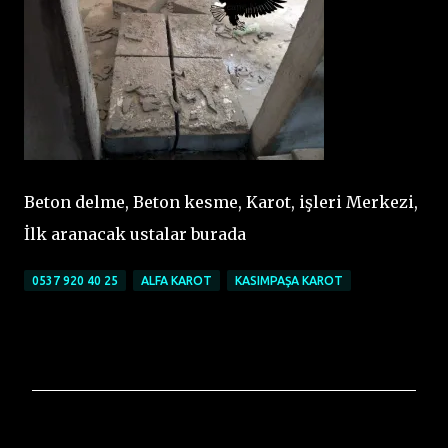
Beton delme, Beton kesme, Karot, işleri Merkezi,
İlk aranacak ustalar burada
0537 920 40 25
ALFA KAROT
KASIMPAŞA KAROT
Y