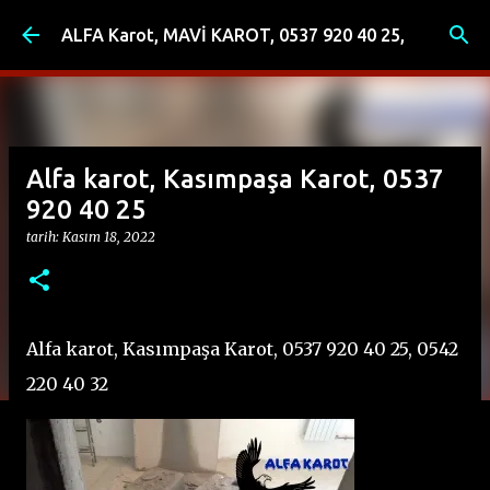
Ana içeriğe atla
ALFA Karot, MAVİ KAROT, 0537 920 40 25,
Alfa karot, Kasımpaşa Karot, 0537
920 40 25
tarih:
Kasım 18, 2022
Alfa karot, Kasımpaşa Karot, 0537 920 40 25, 0542
220 40 32