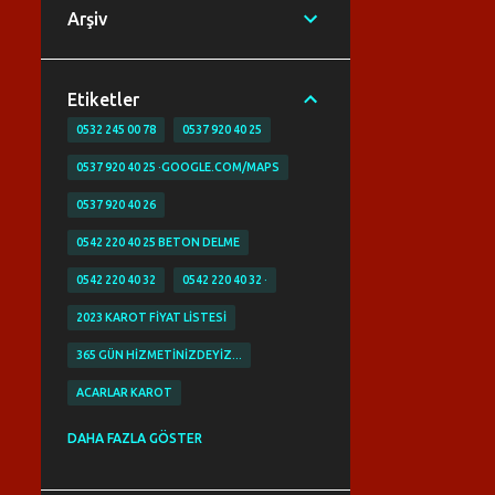
Arşiv
Etiketler
0532 245 00 78
0537 920 40 25
0537 920 40 25 ·GOOGLE.COM/MAPS
0537 920 40 26
0542 220 40 25 BETON DELME
0542 220 40 32
0542 220 40 32 ·
2023 KAROT FIYAT LISTESI
365 GÜN HIZMETINIZDEYIZ…
ACARLAR KAROT
ACIBADEM KAROT
ACİL KAROT
DAHA FAZLA GÖSTER
ACİL KAROTCU