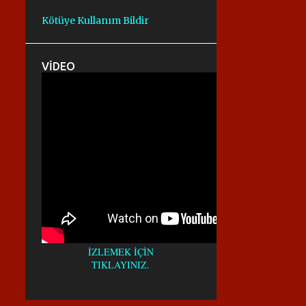
AFALT KESME MAKINESI
AĞVA KAROT
Kötüye Kullanım Bildir
ALFA KAROT
ALFA KAROT
ANADOLUHISARI KAROT
ARANIR.
VİDEO
ASFALT KESIMI
ASFALT KESM
ASFALT KESME
ASFALTKESME
AVRUPA YAKASI KAROTÇU
AYAZAĞA KAROT
AYDINEVLER KAROT
AYRILIKÇEŞME KAROT
BAĞLARBAŞI KAROT
BAHARIYE KAROT
İZLEMEK İÇİN
BAHÇEKÖY KAROT
TIKLAYINIZ.
BALMUMCU KAROT