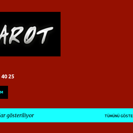
Ana içeriğe atla
 40 25
İM
ar gösteriliyor
TÜMÜNÜ GÖSTE