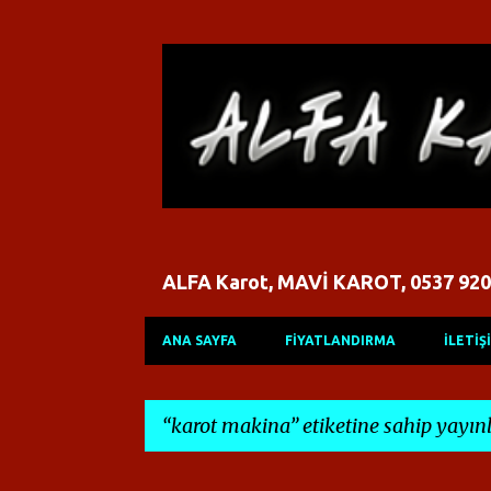
ALFA Karot, MAVİ KAROT, 0537 920
ANA SAYFA
FİYATLANDIRMA
İLETİŞ
karot makina
etiketine sahip yayınl