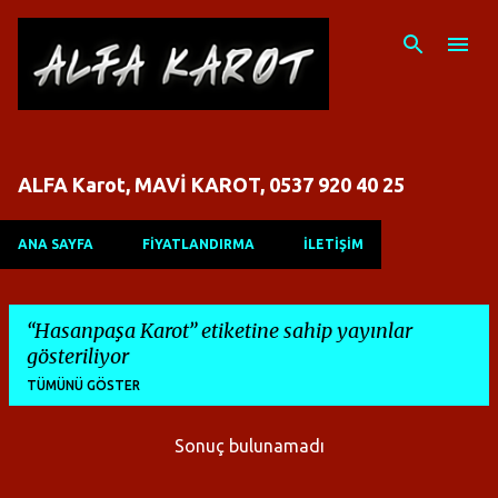
Ana içeriğe atla
ALFA Karot, MAVİ KAROT, 0537 920 40 25
ANA SAYFA
FİYATLANDIRMA
İLETİŞİM
Hasanpaşa Karot
etiketine sahip yayınlar
gösteriliyor
TÜMÜNÜ GÖSTER
Sonuç bulunamadı
K
a