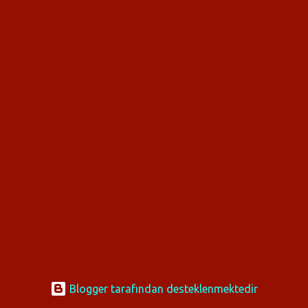
y
ı
t
l
a
r
Blogger tarafından desteklenmektedir