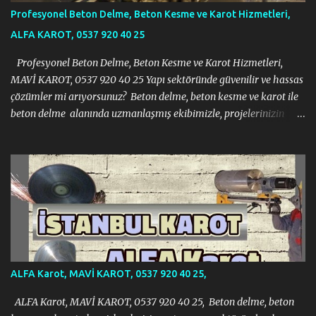
Profesyonel Beton Delme, Beton Kesme ve Karot Hizmetleri,
ALFA KAROT, 0537 920 40 25
Profesyonel Beton Delme, Beton Kesme ve Karot Hizmetleri,
MAVİ KAROT, 0537 920 40 25 Yapı sektöründe güvenilir ve hassas
çözümler mi arıyorsunuz? Beton delme, beton kesme ve karot ile
beton delme alanında uzmanlaşmış ekibimizle, projelerinizin
gerektirdiği tüm zorlu işlemleri modern ekipmanlar ve tecrübeli
kadromuzla sorunsuz bir şekilde gerçekleştiriyoruz. İnşaat, tadilat
veya yıkım projelerinizde ihtiyacınız olan her türlü beton kesme
ve delme işi için yanınızdayız. Profesyonel Beton Delme, Beton
Kesme ve Karot Hizmetleri, MAVİ KAROT, 0537 920 40 25 Neden
Bizi Tercih Etmelisiniz? · Uzman Ekip: Alanında eğitimli ve
deneyimli profesyonel kadromuzla projelerinizi en iyi şekilde
yönetiyoruz. · Modern Teknoloji: En yeni ve en verimli beton
delme, kesme ve karot makinelerini kullanarak iş güvenliğini ve
ALFA Karot, MAVİ KAROT, 0537 920 40 25,
hassasiyeti ön planda tutuyoruz. · ...
ALFA Karot, MAVİ KAROT, 0537 920 40 25, Beton delme, beton