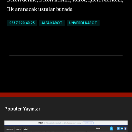
İlk aranacak ustalar burada
0537 920 40 25
ALFA KAROT
ÜNVERDI KAROT
Y
o
r
u
m
l
Popüler Yayınlar
a
r