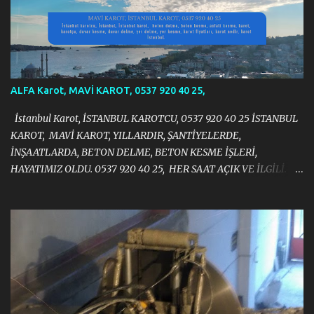
ALFA Karot, MAVİ KAROT, 0537 920 40 25,
İstanbul Karot, İSTANBUL KAROTCU, 0537 920 40 25 İSTANBUL
KAROT, MAVİ KAROT, YILLARDIR, ŞANTİYELERDE,
İNŞAATLARDA, BETON DELME, BETON KESME İŞLERİ,
HAYATIMIZ OLDU. 0537 920 40 25, HER SAAT AÇIK VE İLGİLİ.
https://halit383.wixsite.com/istanbulkarot