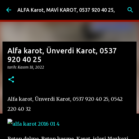
Ana içeriğe atla
ALFA Karot, MAVİ KAROT, 0537 920 40 25,
Alfa karot, Ünverdi Karot, 0537
920 40 25
tarih:
Kasım 18, 2022
Alfa karot, Ünverdi Karot, 0537 920 40 25, 0542
220 40 32
Beton delme, Beton kesme, Karot, işleri Merkezi,