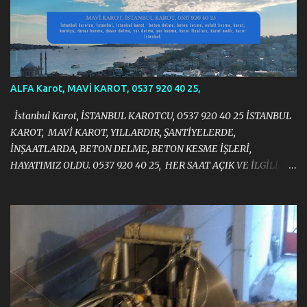
ALFA Karot, MAVİ KAROT, 0537 920 40 25,
İstanbul Karot, İSTANBUL KAROTCU, 0537 920 40 25 İSTANBUL
KAROT, MAVİ KAROT, YILLARDIR, ŞANTİYELERDE,
İNŞAATLARDA, BETON DELME, BETON KESME İŞLERİ,
HAYATIMIZ OLDU. 0537 920 40 25, HER SAAT AÇIK VE İLGİLİ.
https://halit383.wixsite.com/istanbulkarot