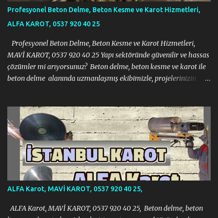
Profesyonel Beton Delme, Beton Kesme ve Karot Hizmetleri,
ALFA KAROT, 0537 920 40 25
Profesyonel Beton Delme, Beton Kesme ve Karot Hizmetleri,
MAVİ KAROT, 0537 920 40 25 Yapı sektöründe güvenilir ve hassas
çözümler mi arıyorsunuz? Beton delme, beton kesme ve karot ile
beton delme alanında uzmanlaşmış ekibimizle, projelerinizin
gerektirdiği tüm zorlu işlemleri modern ekipmanlar ve tecrübeli
kadromuzla sorunsuz bir şekilde gerçekleştiriyoruz. İnşaat, tadilat
veya yıkım projelerinizde ihtiyacınız olan her türlü beton kesme
ve delme işi için yanınızdayız. Profesyonel Beton Delme, Beton
Kesme ve Karot Hizmetleri, MAVİ KAROT, 0537 920 40 25 Neden
Bizi Tercih Etmelisiniz? · Uzman Ekip: Alanında eğitimli ve
deneyimli profesyonel kadromuzla projelerinizi en iyi şekilde
yönetiyoruz. · Modern Teknoloji: En yeni ve en verimli beton
delme, kesme ve karot makinelerini kullanarak iş güvenliğini ve
ALFA Karot, MAVİ KAROT, 0537 920 40 25,
hassasiyeti ön planda tutuyoruz. · ...
ALFA Karot, MAVİ KAROT, 0537 920 40 25, Beton delme, beton