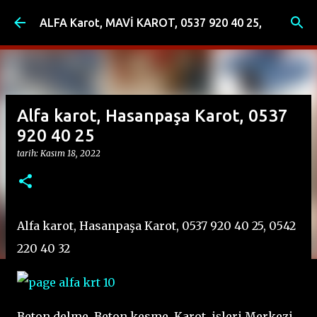
Ana içeriğe atla
ALFA Karot, MAVİ KAROT, 0537 920 40 25,
Alfa karot, Hasanpaşa Karot, 0537
920 40 25
tarih:
Kasım 18, 2022
Alfa karot, Hasanpaşa Karot, 0537 920 40 25, 0542
220 40 32
Beton delme, Beton kesme, Karot, işleri Merkezi,