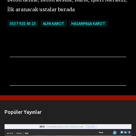
İlk aranacak ustalar burada
0537 920 40 25
ALFA KAROT
HASANPAŞA KAROT
Y
o
r
u
m
l
Popüler Yayınlar
a
r