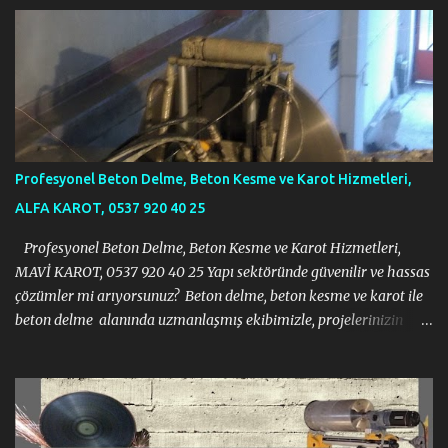
Profesyonel Beton Delme, Beton Kesme ve Karot Hizmetleri,
ALFA KAROT, 0537 920 40 25
Profesyonel Beton Delme, Beton Kesme ve Karot Hizmetleri,
MAVİ KAROT, 0537 920 40 25 Yapı sektöründe güvenilir ve hassas
çözümler mi arıyorsunuz? Beton delme, beton kesme ve karot ile
beton delme alanında uzmanlaşmış ekibimizle, projelerinizin
gerektirdiği tüm zorlu işlemleri modern ekipmanlar ve tecrübeli
kadromuzla sorunsuz bir şekilde gerçekleştiriyoruz. İnşaat, tadilat
veya yıkım projelerinizde ihtiyacınız olan her türlü beton kesme
ve delme işi için yanınızdayız. Profesyonel Beton Delme, Beton
Kesme ve Karot Hizmetleri, MAVİ KAROT, 0537 920 40 25 Neden