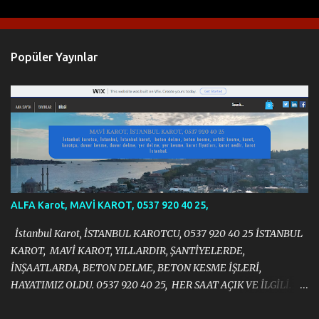
u
m
l
Popüler Yayınlar
a
r
ALFA Karot, MAVİ KAROT, 0537 920 40 25,
İstanbul Karot, İSTANBUL KAROTCU, 0537 920 40 25 İSTANBUL
KAROT, MAVİ KAROT, YILLARDIR, ŞANTİYELERDE,
İNŞAATLARDA, BETON DELME, BETON KESME İŞLERİ,
HAYATIMIZ OLDU. 0537 920 40 25, HER SAAT AÇIK VE İLGİLİ.
https://halit383.wixsite.com/istanbulkarot