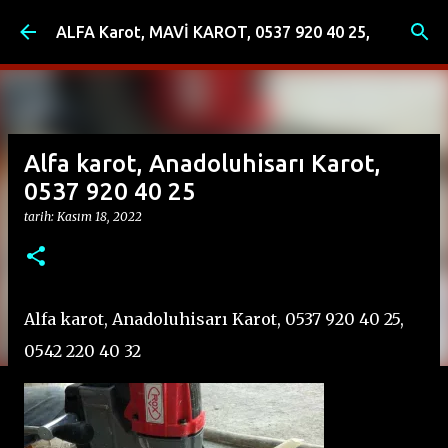
Ana içeriğe atla
ALFA Karot, MAVİ KAROT, 0537 920 40 25,
Alfa karot, Anadoluhisarı Karot,
0537 920 40 25
tarih:
Kasım 18, 2022
Alfa karot, Anadoluhisarı Karot, 0537 920 40 25,
0542 220 40 32