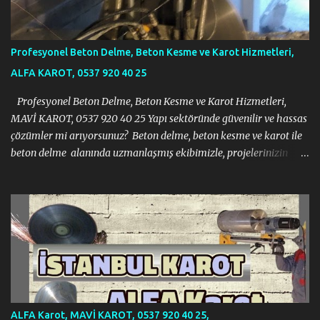
Profesyonel Beton Delme, Beton Kesme ve Karot Hizmetleri,
ALFA KAROT, 0537 920 40 25
Profesyonel Beton Delme, Beton Kesme ve Karot Hizmetleri,
MAVİ KAROT, 0537 920 40 25 Yapı sektöründe güvenilir ve hassas
çözümler mi arıyorsunuz? Beton delme, beton kesme ve karot ile
beton delme alanında uzmanlaşmış ekibimizle, projelerinizin
gerektirdiği tüm zorlu işlemleri modern ekipmanlar ve tecrübeli
kadromuzla sorunsuz bir şekilde gerçekleştiriyoruz. İnşaat, tadilat
veya yıkım projelerinizde ihtiyacınız olan her türlü beton kesme
ve delme işi için yanınızdayız. Profesyonel Beton Delme, Beton
Kesme ve Karot Hizmetleri, MAVİ KAROT, 0537 920 40 25 Neden
Bizi Tercih Etmelisiniz? · Uzman Ekip: Alanında eğitimli ve
deneyimli profesyonel kadromuzla projelerinizi en iyi şekilde
yönetiyoruz. · Modern Teknoloji: En yeni ve en verimli beton
delme, kesme ve karot makinelerini kullanarak iş güvenliğini ve
ALFA Karot, MAVİ KAROT, 0537 920 40 25,