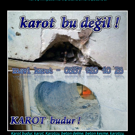
Karot budur, karot, Karotçu, beton delme, beton kesme, karotcu,