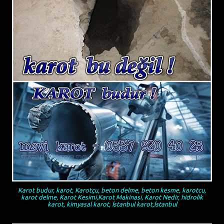
Karot budur, karot, Karotçu, beton delme, beton kesme, karotcu,
karot delme, Karot Kesimi,Karot Makinasi, Karot Nedir, hidrolik
karot, kimyasal karot, İstanbul karot,İstanbul