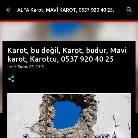
Ana içeriğe atla
ALFA Karot, MAVİ KAROT, 0537 920 40 25,
Karot, bu değil, Karot, budur, Mavi
karot, Karotcu, 0537 920 40 25
tarih:
Kasım 03, 2018