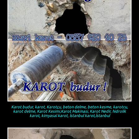
Karot budur, karot, Karotçu, beton delme, beton kesme, karotcu,
karot delme, Karot Kesimi,Karot Makinasi, Karot Nedir, hidrolik
karot, kimyasal karot, İstanbul karot,İstanbul