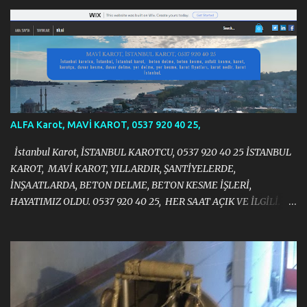
r
ALFA Karot, MAVİ KAROT, 0537 920 40 25,
İstanbul Karot, İSTANBUL KAROTCU, 0537 920 40 25 İSTANBUL
KAROT, MAVİ KAROT, YILLARDIR, ŞANTİYELERDE,
İNŞAATLARDA, BETON DELME, BETON KESME İŞLERİ,
HAYATIMIZ OLDU. 0537 920 40 25, HER SAAT AÇIK VE İLGİLİ.
https://halit383.wixsite.com/istanbulkarot