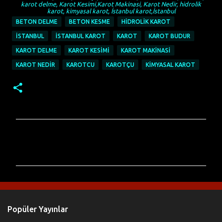
karot delme, Karot Kesimi,Karot Makinasi, Karot Nedir, hidrolik
karot, kimyasal karot, İstanbul karot,İstanbul
BETON DELME
BETON KESME
HIDROLIK KAROT
İSTANBUL
İSTANBUL KAROT
KAROT
KAROT BUDUR
KAROT DELME
KAROT KESIMI
KAROT MAKINASI
KAROT NEDIR
KAROTCU
KAROTÇU
KIMYASAL KAROT
Y
o
r
u
m
l
Popüler Yayınlar
a