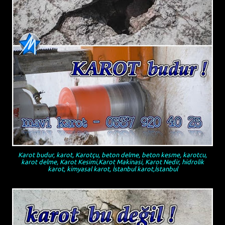
Karot budur, karot, Karotçu, beton delme, beton kesme, karotcu,
karot delme, Karot Kesimi,Karot Makinasi, Karot Nedir, hidrolik
karot, kimyasal karot, İstanbul karot,İstanbul