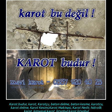
Karot budur, karot, Karotçu, beton delme, beton kesme, karotcu,
karot delme, Karot Kesimi,Karot Makinasi, Karot Nedir, hidrolik
karot, kimyasal karot, İstanbul karot,İstanbul