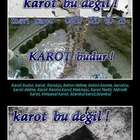
Karot budur, karot, Karotçu, beton delme, beton kesme, karotcu,
karot delme, Karot Kesimi,Karot Makinasi, Karot Nedir, hidrolik
karot, kimyasal karot, İstanbul karot,İstanbul