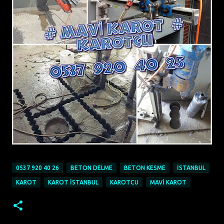
0537 920 40 26
BETON DELME
BETON KESME
İSTANBUL
KAROT
KAROT İSTANBUL
KAROTCU
MAVI KAROT