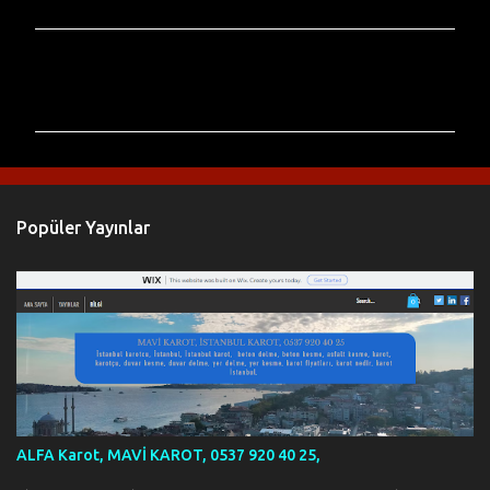
Y
o
r
u
m
l
Popüler Yayınlar
a
r
ALFA Karot, MAVİ KAROT, 0537 920 40 25,