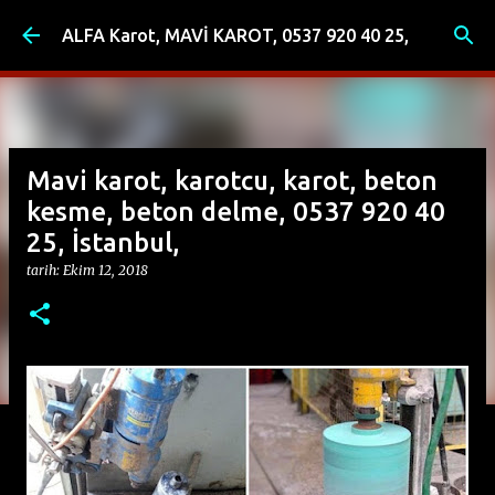
Ana içeriğe atla
ALFA Karot, MAVİ KAROT, 0537 920 40 25,
Mavi karot, karotcu, karot, beton
kesme, beton delme, 0537 920 40
25, İstanbul,
tarih:
Ekim 12, 2018