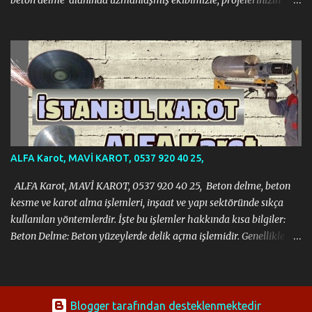
beton delme alanında uzmanlaşmış ekibimizle, projelerinizin
gerektirdiği tüm zorlu işlemleri modern ekipmanlar ve tecrübeli
kadromuzla sorunsuz bir şekilde gerçekleştiriyoruz. İnşaat, tadilat
veya yıkım projelerinizde ihtiyacınız olan her türlü beton kesme
ve delme işi için yanınızdayız. Profesyonel Beton Delme, Beton
Kesme ve Karot Hizmetleri, MAVİ KAROT, 0537 920 40 25 Neden
Bizi Tercih Etmelisiniz? · Uzman Ekip: Alanında eğitimli ve
deneyimli profesyonel kadromuzla projelerinizi en iyi şekilde
yönetiyoruz. · Modern Teknoloji: En yeni ve en verimli beton
delme, kesme ve karot makinelerini kullanarak iş güvenliğini ve
ALFA Karot, MAVİ KAROT, 0537 920 40 25,
hassasiyeti ön planda tutuyoruz. · ...
ALFA Karot, MAVİ KAROT, 0537 920 40 25, Beton delme, beton
kesme ve karot alma işlemleri, inşaat ve yapı sektöründe sıkça
kullanılan yöntemlerdir. İşte bu işlemler hakkında kısa bilgiler:
Beton Delme: Beton yüzeylerde delik açma işlemidir. Genellikle
klima, doğalgaz borusu gibi tesisatların geçişi için kullanılır. Bu
işlem, özel matkaplar ve karot makineleri ile yapılır. Beton Kesme:
Beton yüzeylerin belirli bir ölçüde kesilmesi işlemidir. Kapı,
pencere açmak veya yapısal değişiklikler yapmak için kullanılır.
Blogger tarafından desteklenmektedir