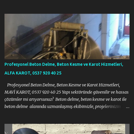
https://halit383.wixsite.com/istanbulkarot
Profesyonel Beton Delme, Beton Kesme ve Karot Hizmetleri,
ALFA KAROT, 0537 920 40 25
Profesyonel Beton Delme, Beton Kesme ve Karot Hizmetleri,
MAVİ KAROT, 0537 920 40 25 Yapı sektöründe güvenilir ve hassas
çözümler mi arıyorsunuz? Beton delme, beton kesme ve karot ile
beton delme alanında uzmanlaşmış ekibimizle, projelerinizin
gerektirdiği tüm zorlu işlemleri modern ekipmanlar ve tecrübeli
kadromuzla sorunsuz bir şekilde gerçekleştiriyoruz. İnşaat, tadilat
veya yıkım projelerinizde ihtiyacınız olan her türlü beton kesme