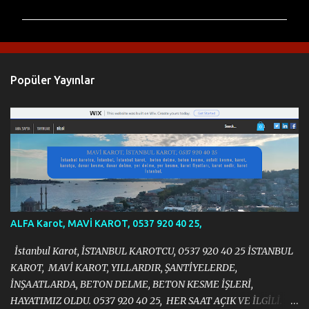
r
u
m
l
Popüler Yayınlar
a
r
ALFA Karot, MAVİ KAROT, 0537 920 40 25,
İstanbul Karot, İSTANBUL KAROTCU, 0537 920 40 25 İSTANBUL
KAROT, MAVİ KAROT, YILLARDIR, ŞANTİYELERDE,
İNŞAATLARDA, BETON DELME, BETON KESME İŞLERİ,
HAYATIMIZ OLDU. 0537 920 40 25, HER SAAT AÇIK VE İLGİLİ.