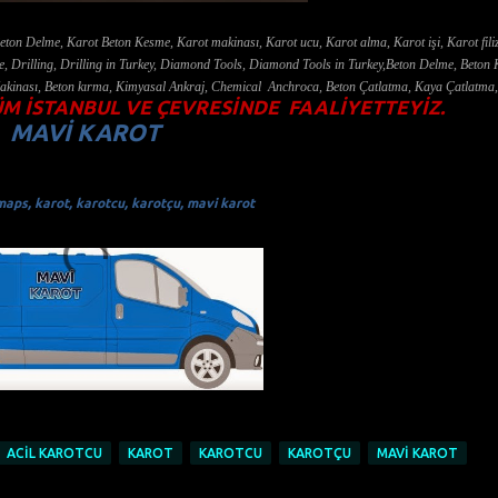
Delme, Karot Beton Kesme, Karot makinası, Karot ucu, Karot alma, Karot işi, Karot fili
, Drilling, Drilling in Turkey, Diamond Tools, Diamond Tools in Turkey,Beton Delme, Beton
Makinası, Beton kırma, Kimyasal Ankraj, Chemical Anchroca, Beton Çatlatma, Kaya Çatlatma,
M İSTANBUL VE ÇEVRESİNDE FAALİYETTEYİZ.
MAVİ KAROT
aps, karot, karotcu, karotçu, mavi karot
ACİL KAROTCU
KAROT
KAROTCU
KAROTÇU
MAVI KAROT