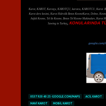
Karot, KAROT, Karotçu, KAROTÇU, karotcu, KAROTCU, Karot Beton 
Karot derz kesimi, Karot Hidrolik Beton KesmeKarot, Delme, Kesme
Asfalt Kesme, Tel ile Kesme, Beton Tel Kesme Makinaları, Karot 
,
KONULARINDA TÜ
Sawing in Turkey
google.com/m
0537 920 40 25 ·GOOGLE.COM/MAPS
ACİL KAROT
MAVİ KAROT
MOBIL KAROT