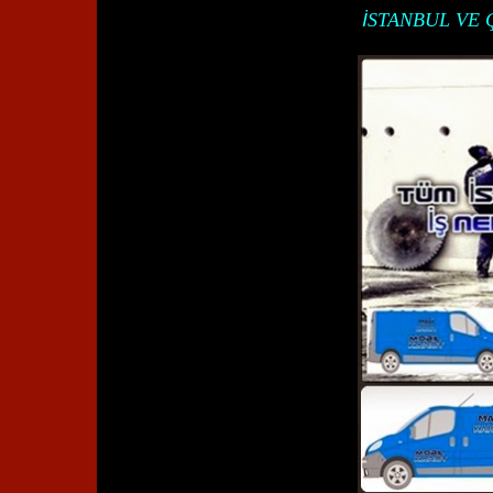
İ
STANBUL VE