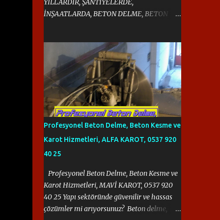
YILLARDIR, ŞANTİYELERDE,
İNŞAATLARDA, BETON DELME, BETON
KESME İŞLERİ, HAYATIMIZ OLDU. 0537 920
40 25, HER SAAT AÇIK VE İLGİLİ.
https://halit383.wixsite.com/istanbulkarot
Profesyonel Beton Delme, Beton Kesme ve
Karot Hizmetleri, ALFA KAROT, 0537 920
40 25
Profesyonel Beton Delme, Beton Kesme ve
Karot Hizmetleri, MAVİ KAROT, 0537 920
40 25 Yapı sektöründe güvenilir ve hassas
çözümler mi arıyorsunuz? Beton delme,