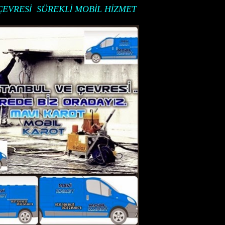
Ç
EVRES
İ
S
Ü
REKL
İ
MOB
İ
L
H
İ
ZMET